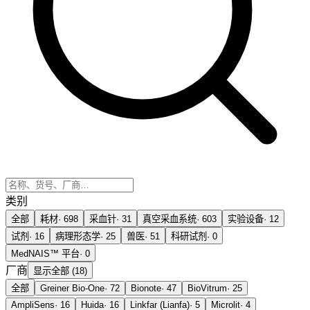
类别
全部
耗材
·
698
采血针
·
31
真空采血系统
·
603
实验设备
·
12
试剂
·
16
病理形态学
·
25
兽医
·
51
科研试剂
·
0
MedNAIS™ 平台
·
0
厂商
显示全部 (18)
全部
Greiner Bio-One
·
72
Bionote
·
47
BioVitrum
·
25
AmpliSens
·
16
Huida
·
16
Linkfar (Lianfa)
·
5
Microlit
·
4