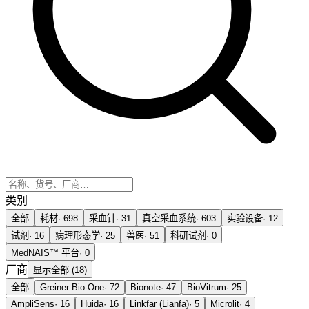
类别
全部
耗材
·
698
采血针
·
31
真空采血系统
·
603
实验设备
·
12
试剂
·
16
病理形态学
·
25
兽医
·
51
科研试剂
·
0
MedNAIS™ 平台
·
0
厂商
显示全部 (18)
全部
Greiner Bio-One
·
72
Bionote
·
47
BioVitrum
·
25
AmpliSens
·
16
Huida
·
16
Linkfar (Lianfa)
·
5
Microlit
·
4