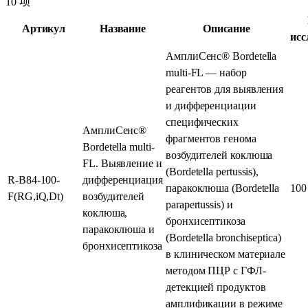
10 项
Артикул
Название
Описание
исс
АмплиСенс® Bordetella
multi-FL — набор
реагентов для выявления
и дифференциации
специфических
АмплиСенс®
фрагментов генома
Bordetella multi-
возбудителей коклюша
FL. Выявление и
(Bordetella pertussis),
R-B84-100-
дифференциация
паракоклюша (Bordetella
100
F(RG,iQ,Dt)
возбудителей
parapertussis) и
коклюша,
бронхисептикоза
паракоклюша и
(Bordetella bronchiseptica)
бронхисептикоза
в клиническом материале
методом ПЦР с ГФЛ-
детекцией продуктов
амплификации в режиме