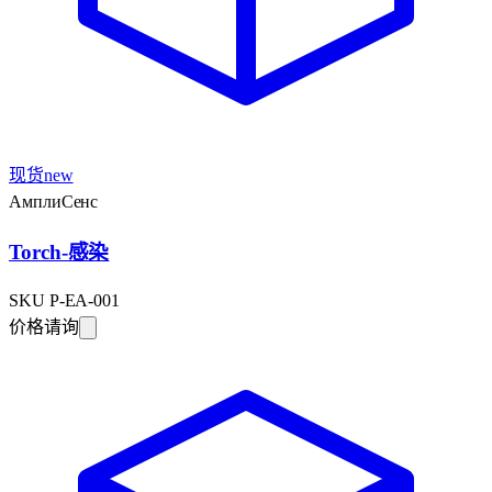
现货
new
АмплиСенс
Torch-感染
SKU
P-EA-001
价格请询