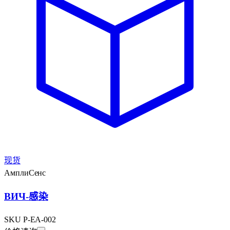
现货
АмплиСенс
ВИЧ-感染
SKU
P-EA-002