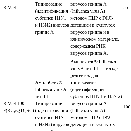
Типирование
вирусов гриппа А
R-V54
55
(идентификация
(Influenza virus A)
субтипов H1N1
методом ПЦР с ГФЛ-
и H3N2) вирусов
детекцией в культурах
гриппа А
вирусов гриппа и в
клиническом материале,
содержащем РНК
вирусов гриппа А.
АмплиСенс® Influenza
virus A-тип-FL — набор
реагентов для
АмплиСенс®
типирования
Influenza virus A-
(идентификации
тип-FL.
субтипов H1N 1 и H3N 2)
R-V54-100-
Типирование
вирусов гриппа А
100
F(RG,iQ,Dt,SC)
(идентификация
(Influenza virus A)
субтипов H1N1
методом ПЦР с ГФЛ-
и H3N2) вирусов
детекцией в культурах