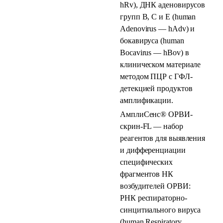
hRv), ДНК аденовирусов
групп B, C и E (human
Adenovirus — hAdv) и
бокавируса (human
Bocavirus — hBov) в
клиническом материале
методом ПЦР с ГФЛ-
детекцией продуктов
амплификации.
АмплиСенс® ОРВИ-
скрин-FL — набор
реагентов для выявления
и дифференциации
специфических
фрагментов НК
возбудителей ОРВИ:
РНК респираторно-
синцитиального вируса
(human Respiratory