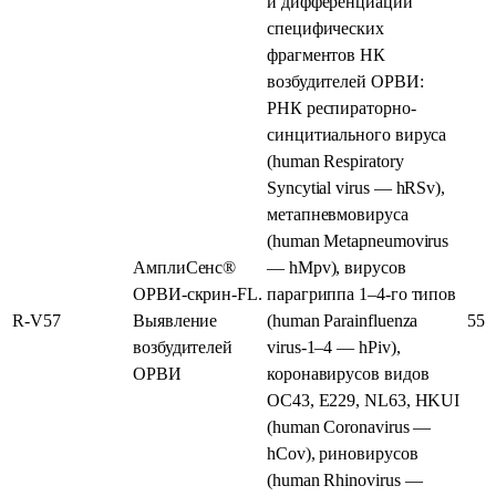
и дифференциации
специфических
фрагментов НК
возбудителей ОРВИ:
РНК респираторно-
синцитиального вируса
(human Respiratory
Syncytial virus — hRSv),
метапневмовируса
(human Metapneumovirus
АмплиСенс®
— hMpv), вирусов
ОРВИ-скрин-FL.
парагриппа 1–4-го типов
R-V57
Выявление
(human Parainfluenza
55
возбудителей
virus‑1–4 — hPiv),
ОРВИ
коронавирусов видов
ОС43, Е229, NL63, HKUI
(human Coronavirus —
hCov), риновирусов
(human Rhinovirus —