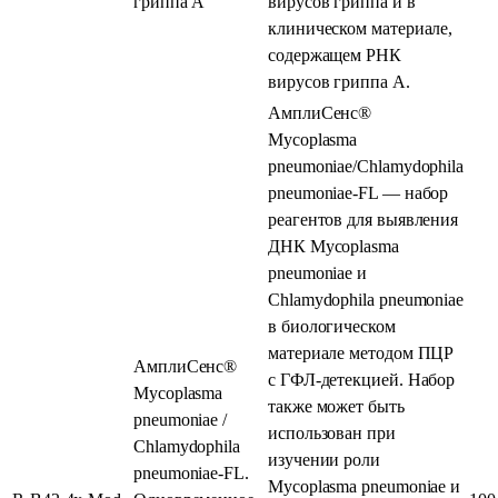
гриппа А
вирусов гриппа и в
клиническом материале,
содержащем РНК
вирусов гриппа А.
АмплиСенс®
Mycoplasma
pneumoniae/Chlamydophila
pneumoniae-FL — набор
реагентов для выявления
ДНК Mycoplasma
pneumoniae и
Chlamydophila pneumoniae
в биологическом
материале методом ПЦР
АмплиСенс®
с ГФЛ-детекцией. Набор
Mycoplasma
также может быть
pneumoniae /
использован при
Chlamydophila
изучении роли
pneumoniae-FL.
Mycoplasma pneumoniae и