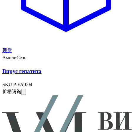
现货
АмплиСенс
Вирус гепатита
SKU
P-EA-004
价格请询