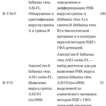
Influenza virus
определения и
A/B-FL.
дифференциации РНК
R-V36-F
Обнаружение и
вирусов гриппа А
100
идентификация
(Influenza virus A) и
вирусов гриппа
гриппа В (Influenza virus
A и гриппа B
В) в биологическом
материале и в культурах
вирусов методом ПЦР с
ГФЛ-детекцией.
АмплиСенс® Influenza
virus A/H1-swine-FL —
АмплиСенс®
набор реагентов для для
Influenza virus
выявления РНК вируса
A/H1-swine-FL.
гриппа Influenza virus
R-V55
Выявление
А/H1N1(sw2009)
55
вируса гриппа
выделенной из
A/H1N1
клинического материала
(sw2009)
методом ПЦР с ГФЛ-
детекцией продуктов