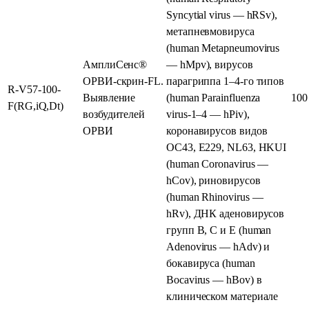
Syncytial virus — hRSv),
метапневмовируса
(human Metapneumovirus
АмплиСенс®
— hMpv), вирусов
ОРВИ-скрин-FL.
парагриппа 1–4-го типов
R-V57-100-
Выявление
(human Parainfluenza
100
F(RG,iQ,Dt)
возбудителей
virus‑1–4 — hPiv),
ОРВИ
коронавирусов видов
ОС43, Е229, NL63, HKUI
(human Coronavirus —
hCov), риновирусов
(human Rhinovirus —
hRv), ДНК аденовирусов
групп B, C и E (human
Adenovirus — hAdv) и
бокавируса (human
Bocavirus — hBov) в
клиническом материале