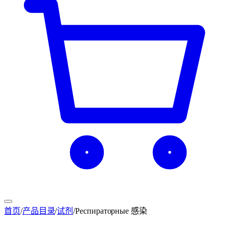
首页
/
产品目录
/
试剂
/
Респираторные 感染