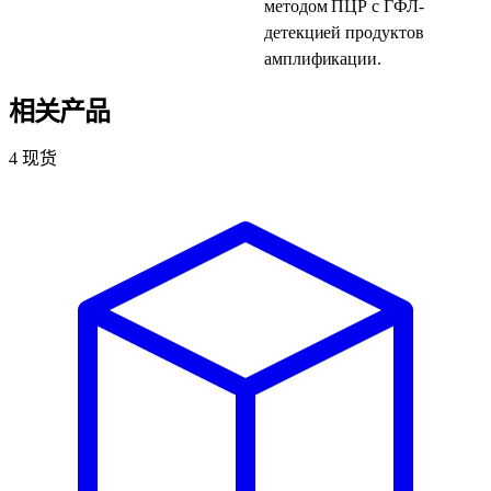
методом ПЦР с ГФЛ-
детекцией продуктов
амплификации.
相关产品
4
现货