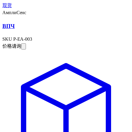
现货
АмплиСенс
ВПЧ
SKU
P-EA-003
价格请询