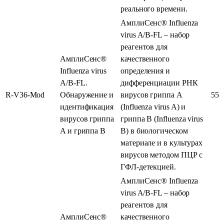
реального времени.
АмплиСенс® Influenza
virus A/B-FL – набор
реагентов для
АмплиСенс®
качественного
Influenza virus
определения и
A/B-FL.
дифференциации РНК
R-V36-Mod
Обнаружение и
вирусов гриппа А
55
идентификация
(Influenza virus A) и
вирусов гриппа
гриппа В (Influenza virus
A и гриппа B
В) в биологическом
материале и в культурах
вирусов методом ПЦР с
ГФЛ-детекцией.
АмплиСенс® Influenza
virus A/B-FL – набор
реагентов для
АмплиСенс®
качественного