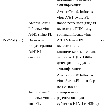
амплификации.
АмплиСенс® Influenza
virus A/H1-swine-FL —
АмплиСенс®
набор реагентов для для
Influenza virus
выявления РНК вируса
A/H1-swine-FL.
гриппа Influenza virus
R-V55-F(SC)
Выявление
А/H1N1(sw2009)
55
вируса гриппа
выделенной из
A/H1N1
клинического материала
(sw2009)
методом ПЦР с ГФЛ-
детекцией продуктов
амплификации.
АмплиСенс® Influenza
virus A-тип-FL — набор
реагентов для
АмплиСенс®
типирования
Influenza virus A-
(идентификации
тип-FL.
субтипов H1N 1 и H3N 2)