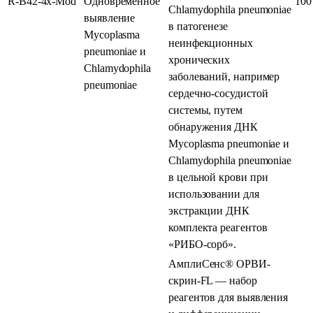
R-B42-4x-Mod
Одновременное
100
Chlamydophila pneumoniae
выявление
в патогенезе
Mycoplasma
неинфекционных
pneumoniae и
хронических
Chlamydophila
заболеваний, например
pneumoniae
сердечно-сосудистой
системы, путем
обнаружения ДНК
Mycoplasma pneumoniae и
Chlamydophila pneumoniae
в цельной крови при
использовании для
экстракции ДНК
комплекта реагентов
«РИБО-сорб».
АмплиСенс® ОРВИ-
скрин-FL — набор
реагентов для выявления