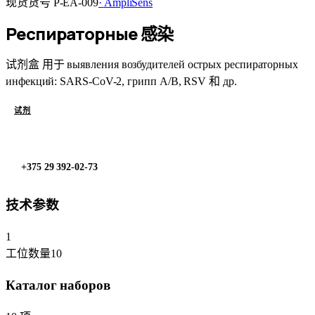
现货
货号
P-EA-009
·
AmpliSens
Респираторные 感染
试剂盒 用于 выявления возбудителей острых респираторных
инфекций: SARS-CoV-2, грипп A/B, RSV 和 др.
试剂
申请报价
→
加入购物车
+375 29 392-02-73
技术参数
1
工位数量
10
Каталог наборов